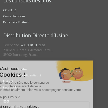
Les conseils des pros :
CONSEILS
Contactez-nous
Partenaire Finitech
Distribution Directe d’Usine
Téléphone :
+33 3 20 03 31 03
78 rue du Docteur Armand Carrel,
59200 Tourcoing, France
Mentions légales
Politique de confidentialité
Linkedin
Facebook