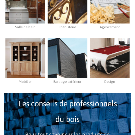
Salle de bain
Ebénisterie
Agencement
Mobilier
Bardage extérieur
Design
Les conseils de professionnels
du bois
Pour tout savoir sur les produits de