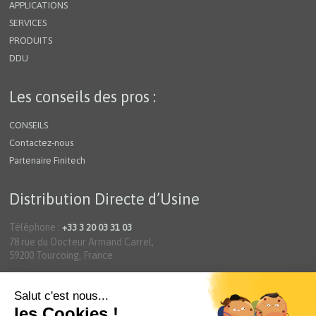
APPLICATIONS
SERVICES
PRODUITS
DDU
Les conseils des pros :
CONSEILS
Contactez-nous
Partenaire Finitech
Distribution Directe d’Usine
Téléphone :
+33 3 20 03 31 03
78 rue du Docteur Armand Carrel,
59200 Tourcoing, France
Mentions légales
Politique de confidentialité