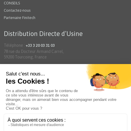
CONSEILS
Contactez-nous
Partenaire Finitech
Distribution Directe d’Usine
Téléphone :
+33 3 20 03 31 03
78 rue du Docteur Armand Carrel,
59200 Tourcoing, France
Mentions légales
Politique de confidentialité
Linkedin
Facebook